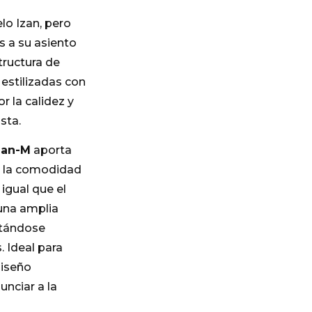
elo Izan, pero
s a su asiento
ructura de
estilizadas con
r la calidez y
sta.
zan-M
aporta
r la comodidad
 igual que el
 una amplia
ptándose
. Ideal para
diseño
unciar a la