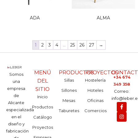
ADA
ALMA
1
2
3
4
…
25
26
27
→
MENÚ
PRODUCTOS
PROYECTOS
CONTAC
Somos
+34 674
DEL
Sillas
Hostelería
una
349 358
empresa
SITIO
Sillones
Hoteles
Correo:
de
Inicio
info@leber.e
Mesas
Oficinas
Alicante
Productos
especializada
Taburetes
Comercios
en el
Catálogo
diseño y
Proyectos
fabricación
Empresa