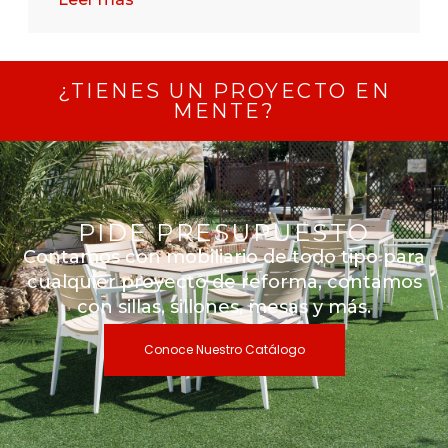
¿TIENES UN PROYECTO EN
MENTE?
PIDE PRESUPUESTO
Contamos con mobiliario de todo tipo para
cualquier proyecto de reforma, contamos
con sillas, sillones, mesas y más.
Conoce Nuestro Catálogo