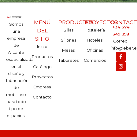
MENÚ
PRODUCTOS
PROYECTOS
CONTAC
Somos
+34 674
DEL
Sillas
Hostelería
una
349 358
empresa
SITIO
Sillones
Hoteles
Correo:
de
Inicio
info@leber.e
Mesas
Oficinas
Alicante
Productos
especializada
Taburetes
Comercios
en el
Catálogo
diseño y
Proyectos
fabricación
Empresa
de
mobiliario
Contacto
para todo
tipo de
espacios.