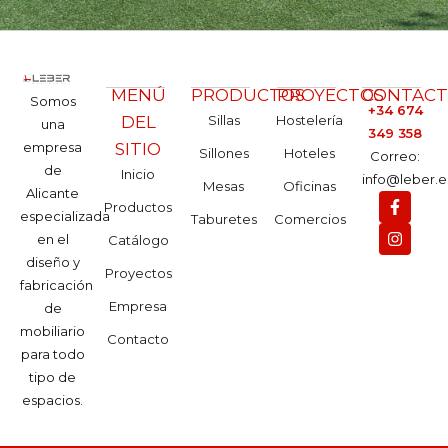
MENÚ
PRODUCTOS
PROYECTOS
CONTAC
Somos
+34 674
DEL
Sillas
Hostelería
una
349 358
empresa
SITIO
Sillones
Hoteles
Correo:
de
Inicio
info@leber.e
Mesas
Oficinas
Alicante
Productos
especializada
Taburetes
Comercios
en el
Catálogo
diseño y
Proyectos
fabricación
Empresa
de
mobiliario
Contacto
para todo
tipo de
espacios.