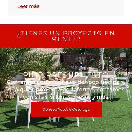
Leer más
¿TIENES UN PROYECTO EN
MENTE?
PIDE PRESUPUESTO
Contamos con mobiliario de todo tipo para
cualquier proyecto de reforma, contamos
con sillas, sillones, mesas y más.
Conoce Nuestro Catálogo