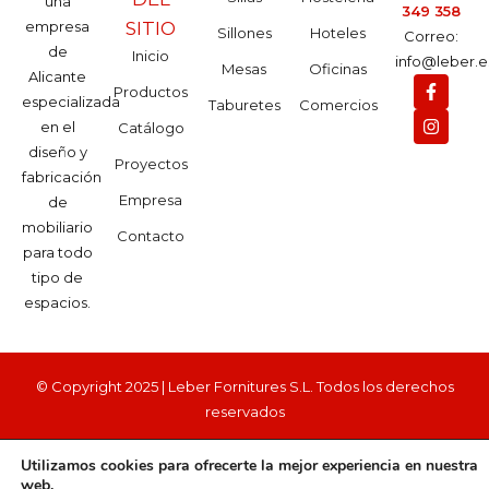
una
349 358
empresa
SITIO
Sillones
Hoteles
Correo:
de
Inicio
info@leber.e
Mesas
Oficinas
Alicante
Productos
especializada
Taburetes
Comercios
en el
Catálogo
diseño y
Proyectos
fabricación
Empresa
de
mobiliario
Contacto
para todo
tipo de
espacios.
© Copyright 2025 | Leber Fornitures S.L. Todos los derechos
reservados
Privacidad
Cookies
Legal
Accesibilidad
Utilizamos cookies para ofrecerte la mejor experiencia en nuestra
web.