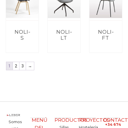
NOLI-
NOLI-
NOLI-
S
LT
FT
1
2
3
→
MENÚ
PRODUCTOS
PROYECTOS
CONTAC
Somos
+34 674
DEL
Sillas
Hostelería