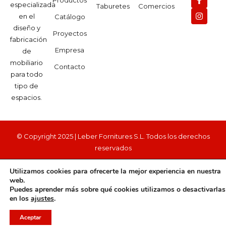
especializada
Taburetes
Comercios
en el
Catálogo
diseño y
Proyectos
fabricación
Empresa
de
mobiliario
Contacto
para todo
tipo de
espacios.
© Copyright 2025 | Leber Fornitures S.L. Todos los derechos
reservados
Privacidad
Cookies
Legal
Accesibilidad
Utilizamos cookies para ofrecerte la mejor experiencia en nuestra
web.
Puedes aprender más sobre qué cookies utilizamos o desactivarlas
en los
ajustes
.
Aceptar