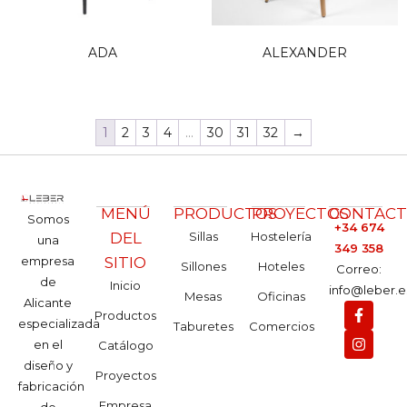
ADA
ALEXANDER
1
2
3
4
…
30
31
32
→
MENÚ
PRODUCTOS
PROYECTOS
CONTAC
Somos
+34 674
DEL
Sillas
Hostelería
una
349 358
empresa
SITIO
Sillones
Hoteles
Correo:
de
Inicio
info@leber.e
Mesas
Oficinas
Alicante
Productos
especializada
Taburetes
Comercios
en el
Catálogo
diseño y
Proyectos
fabricación
Empresa