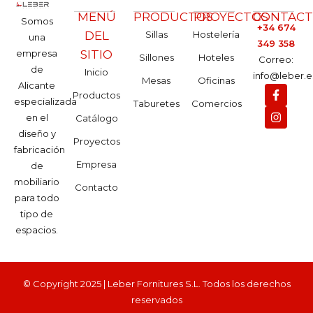
MENÚ
PRODUCTOS
PROYECTOS
CONTAC
Somos
+34 674
DEL
Sillas
Hostelería
una
349 358
empresa
SITIO
Sillones
Hoteles
Correo:
de
Inicio
info@leber.e
Mesas
Oficinas
Alicante
Productos
especializada
Taburetes
Comercios
en el
Catálogo
diseño y
Proyectos
fabricación
Empresa
de
mobiliario
Contacto
para todo
tipo de
espacios.
© Copyright 2025 | Leber Fornitures S.L. Todos los derechos
reservados