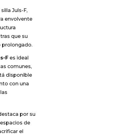
silla Juls-F,
ra envolvente
ructura
ntras que su
o prolongado.
ls-F
es ideal
nas comunes,
stá disponible
nto con una
las
, destaca por su
n espacios de
ificar el