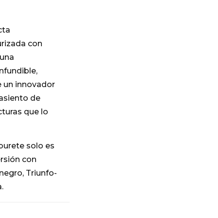
cta
urizada con
 una
nfundible,
de un innovador
asiento de
cturas que lo
burete solo es
ersión con
negro, Triunfo-
.