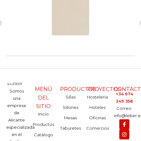
MENÚ
PRODUCTOS
PROYECTOS
CONTAC
Somos
+34 674
DEL
Sillas
Hostelería
una
349 358
empresa
SITIO
Sillones
Hoteles
Correo:
de
Inicio
info@leber.e
Mesas
Oficinas
Alicante
Productos
especializada
Taburetes
Comercios
en el
Catálogo