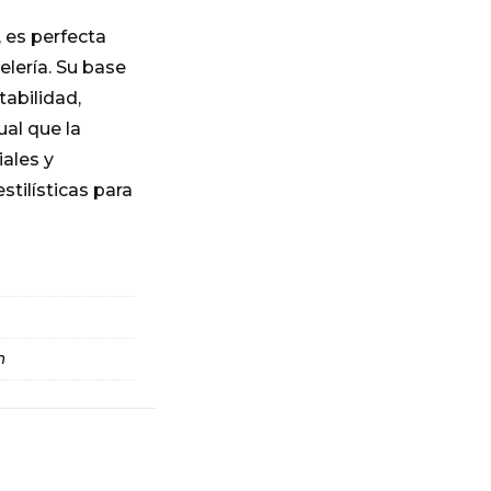
, es perfecta
elería. Su base
tabilidad,
al que la
iales y
tilísticas para
m