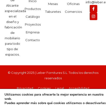
Inicio
info@leber.e
Mesas
Oficinas
Alicante
Productos
especializada
Taburetes
Comercios
en el
Catálogo
diseño y
Proyectos
fabricación
Empresa
de
mobiliario
Contacto
para todo
tipo de
espacios.
© Copyright 2025 | Leber Fornitures S.L. Todos los derechos
reservados
Privacidad
Cookies
Legal
Accesibilidad
Utilizamos cookies para ofrecerte la mejor experiencia en nuestra
web.
Puedes aprender más sobre qué cookies utilizamos o desactivarlas