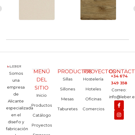
MENÚ
PRODUCTOS
PROYECTOS
CONTAC
Somos
+34 674
DEL
Sillas
Hostelería
una
349 358
empresa
SITIO
Sillones
Hoteles
Correo:
de
Inicio
info@leber.e
Mesas
Oficinas
Alicante
Productos
especializada
Taburetes
Comercios
en el
Catálogo
diseño y
Proyectos
fabricación