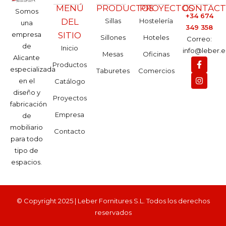
MENÚ
PRODUCTOS
PROYECTOS
CONTAC
Somos
+34 674
DEL
Sillas
Hostelería
una
349 358
empresa
SITIO
Sillones
Hoteles
Correo:
de
Inicio
info@leber.e
Mesas
Oficinas
Alicante
Productos
especializada
Taburetes
Comercios
en el
Catálogo
diseño y
Proyectos
fabricación
Empresa
de
mobiliario
Contacto
para todo
tipo de
espacios.
© Copyright 2025 | Leber Fornitures S.L. Todos los derechos
reservados