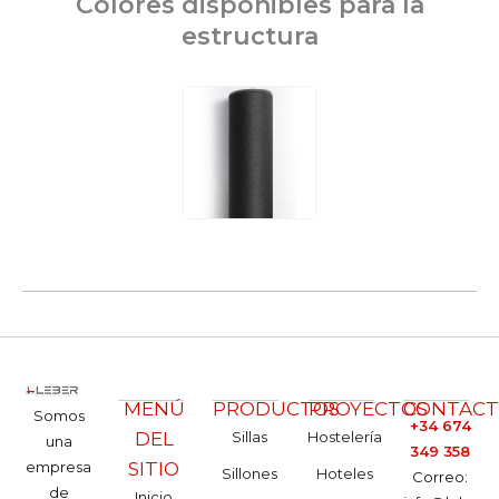
Colores disponibles para la
estructura
MENÚ
PRODUCTOS
PROYECTOS
CONTAC
Somos
+34 674
DEL
Sillas
Hostelería
una
349 358
empresa
SITIO
Sillones
Hoteles
Correo:
de
Inicio