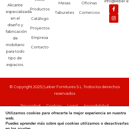
info@leber.e
Mesas
Oficinas
Alicante
Productos
especializada
Taburetes
Comercios
en el
Catálogo
diseño y
Proyectos
fabricación
Empresa
de
mobiliario
Contacto
para todo
tipo de
espacios.
© Copyright 2025 | Leber Fornitures S.L. Todos los derechos
reservados
Privacidad
Cookies
Legal
Accesibilidad
Utilizamos cookies para ofrecerte la mejor experiencia en nuestra
web.
Puedes aprender más sobre qué cookies utilizamos o desactivarlas
en los
ajustes
.