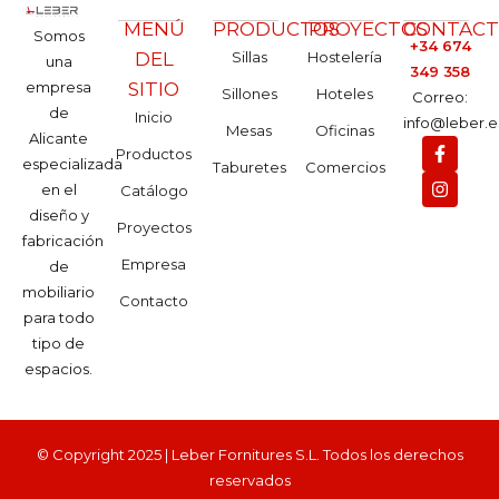
MENÚ
PRODUCTOS
PROYECTOS
CONTAC
Somos
+34 674
DEL
Sillas
Hostelería
una
349 358
empresa
SITIO
Sillones
Hoteles
Correo:
de
Inicio
info@leber.e
Mesas
Oficinas
Alicante
Productos
especializada
Taburetes
Comercios
en el
Catálogo
diseño y
Proyectos
fabricación
Empresa
de
mobiliario
Contacto
para todo
tipo de
espacios.
© Copyright 2025 | Leber Fornitures S.L. Todos los derechos
reservados