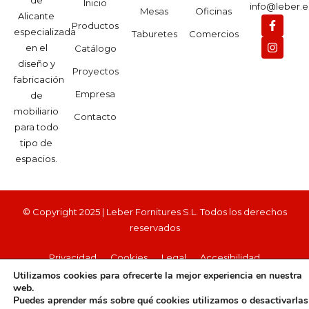
Inicio
info@leber.e
Mesas
Oficinas
Alicante
Productos
especializada
Taburetes
Comercios
en el
Catálogo
diseño y
Proyectos
fabricación
Empresa
de
mobiliario
Contacto
para todo
tipo de
espacios.
© Copyright 2025 | Leber Fornitures S.L. Todos los derechos
reservados
Privacidad
Cookies
Legal
Accesibilidad
Utilizamos cookies para ofrecerte la mejor experiencia en nuestra
web.
Puedes aprender más sobre qué cookies utilizamos o desactivarlas