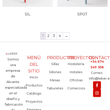
SIL
SPOT
1
2
3
4
→
MENÚ
PRODUCTOS
PROYECTOS
CONTAC
Somos
+34 674
DEL
Sillas
Hostelería
una
349 358
empresa
SITIO
Sillones
Hoteles
Correo:
de
Inicio
info@leber.e
Mesas
Oficinas
Alicante
Productos
especializada
Taburetes
Comercios
en el
Catálogo
diseño y
Proyectos
fabricación
Empresa