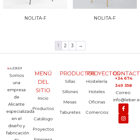
NOLITA-F
NOLITA-F
1
2
3
→
MENÚ
PRODUCTOS
PROYECTOS
CONTAC
Somos
+34 674
DEL
Sillas
Hostelería
una
349 358
empresa
SITIO
Sillones
Hoteles
Correo:
de
Inicio
info@leber.e
Mesas
Oficinas
Alicante
Productos
especializada
Taburetes
Comercios
en el
Catálogo
diseño y
Proyectos
fabricación
Empresa