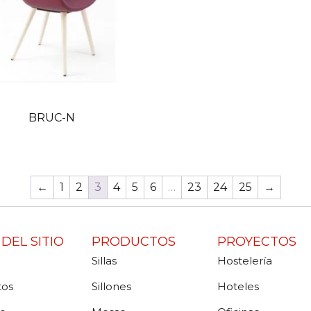
BRUC-N
←
1
2
3
4
5
6
…
23
24
25
→
DEL SITIO
PRODUCTOS
PROYECTOS
Sillas
Hostelería
tos
Sillones
Hoteles